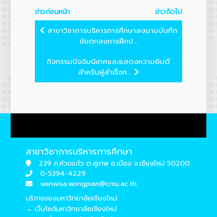
ข่าวก่อนหน้า
ข่าวถัดไป
สาขาวิชาการบริหารการศึกษาลงนามบันทึก
ข้อตกลงการฝึกป...
กิจกรรมปัจฉิมนิเทศและแสดงความยินดี
สำหรับผู้สำเร็จก...
สาขาวิชาการบริหารการศึกษา
239 ถ.ห้วยแก้ว ต.สุเทพ อ.เมือง จ.เชียงใหม่ 50200
0-5394-4229
wanwisa.wongpian@cmu.ac.th
บริการของมหาวิทยาลัยเชียงใหม่
→ เว็บไซต์มหาวิทยาลัยเชียงใหม่