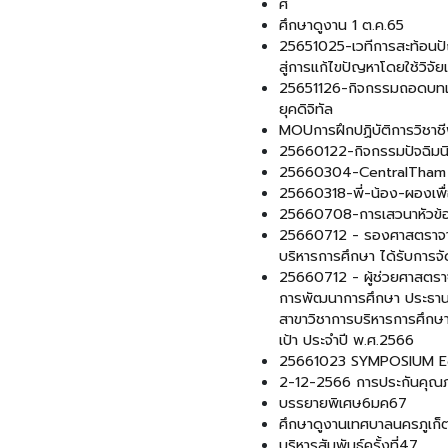
ศ
ศึกษาดูงาน 1 ต.ค.65
25651025-เวทีการสะท้อนปัญห
สู่การแก้ไขปัญหาโดยใช้วิจัย
25651126-กิจกรรมถอดบทเร
ยุคดิจิทัล
MOUการฝึกปฏิบัติการวิชาช
25660122-กิจกรรมปัจฉิมนิ
25660304-CentralTham
25660318-พี่-น้อง-ผองเพื
25660708-การเสวนาหัวข้อ “พ
25660712 - รองศาสตราจาร
บริหารการศึกษา ได้รับการจ
25660712 - ผู้ช่วยศาสตราจ
การพัฒนาการศึกษา ประธาน
สาขาวิชาการบริหารการศึกษา
เป้า ประจำปี พ.ศ.2566
25661023 SYMPOSIUM 
2-12-2566 การประกันคุณภ
บรรยายพิเศษ6มค67
ศึกษาดูงานเทศบาลนครภูเก็
บริหารสัมพันธ์ครั้งที่47