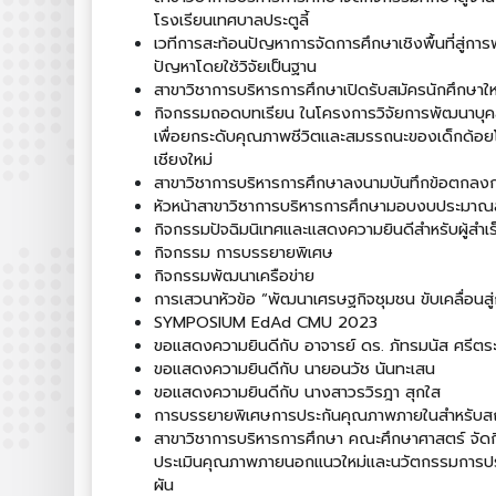
โรงเรียนเทศบาลประตูลี้
เวทีการสะท้อนปัญหาการจัดการศึกษาเชิงพื้นที่สู่การพ
ปัญหาโดยใช้วิจัยเป็นฐาน
สาขาวิชาการบริหารการศึกษาเปิดรับสมัครนักศึกษาใ
กิจกรรมถอดบทเรียน ในโครงการวิจัยการพัฒนาบุคล
เพื่อยกระดับคุณภาพชีวิตและสมรรถนะของเด็กด้อย
เชียงใหม่
สาขาวิชาการบริหารการศึกษาลงนามบันทึกข้อตกลงกา
หัวหน้าสาขาวิชาการบริหารการศึกษามอบงบประมาณ
กิจกรรมปัจฉิมนิเทศและแสดงความยินดีสำหรับผู้สำเ
กิจกรรม การบรรยายพิเศษ
กิจกรรมพัฒนาเครือข่าย
การเสวนาหัวข้อ “พัฒนาเศรษฐกิจชุมชน ขับเคลื่อนสู่การ
SYMPOSIUM EdAd CMU 2023
ขอแสดงความยินดีกับ อาจารย์ ดร. ภัทรมนัส ศรีตร
ขอแสดงความยินดีกับ นายอนวัช นันทะเสน
ขอแสดงความยินดีกับ นางสาวรวิรฎา สุกใส
การบรรยายพิเศษการประกันคุณภาพภายในสำหรับสถ
สาขาวิชาการบริหารการศึกษา คณะศึกษาศาสตร์ จัด
ประเมินคุณภาพภายนอกแนวใหม่และนวัตกรรมการปร
ผัน