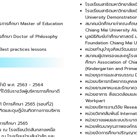
โรงเรียนสาธิตมหาวิทยาลัย
โรงเรียนสาธิตมหาวิทยาลัยเ
University Demonstration
ารการศึกษา Master of Education
สมาคมนักศึกษาเก่าคณะศึกษา
Chiang Mai University Al
ารศึกษา Doctor of Philosophy
มูลนิธิศิษย์เก่าศึกษาศาสตร
Foundation Chiang Mai Un
ยืน Best practices lessons
หน่วยทำนุบำรุงศิลปวัฒนธ
สมาคมผู้ปกครองและครูโรงเ
ศึกษา Association of Chi
(Kindergarten and Primar
หน่วยธุรการและสารบรรณ
หน่วยบริหารทรัพยากรบุค
จำปี พ.ศ. 2563 - 2564
หน่วยยานพาหนะและรักษาค
ได้รับรางวัลผู้บริหารการศึกษาดี
หน่วยอาคาร สิ่งแวดล้อมแล
Workpart
 1 ปีการศึกษา 2565 (รอบที่2)
หน่วยบริหารงานวิจัย Rese
ฑิตและดุษฎีบัณฑิตทางการบริหาร
หน่วยวิเทศสัมพันธ์ Interna
หน่วยวางแผนและงบประมา
ีการศึกษา 2565
หน่วยพัฒนาคุณภาพองค์กร
น ณ โรงเรียนวัดสันกลางเหนือ
หน่วยจัดการศึกษาปริญญาต
ณ โรงเรียนบ้านสันป่าสัก และ