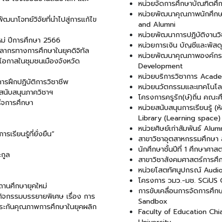
หน่วยจัดการศึกษาบัณฑิตศ
หน่วยพัฒนาคุณภาพนักศึกษา
ัฒนาโจทย์วิจัยที่นำไปสู่การแก้ไข
and Alumni
หน่วยพัฒนาการปฏิบัติงานว
หม่ ปีการศึกษา 2566
หน่วยการเงิน บัญชีและพั
ากรทางการศึกษาในยุคดิจิทัล
หน่วยพัฒนาคุณภาพองค์กรแ
โอกาสในชุมชนเมืองจังหวัด
Development
หน่วยบริการวิชาการ Acad
รฝึกปฏิบัติการวิชาชีพ
หน่วยนวัตกรรมและเทคโนโล
สนับสนุนภาควิชาฯ
โครงการครูรัก(ษ์)ถิ่น คณะศ
ร็จการศึกษา
หน่วยสนับสนุนการเรียนรู้ 
Library (Learning space)
หน่วยศิษย์เก่าสัมพันธ์ Al
เรียนรู้ที่ยั่งยืน”
สาขาวิชาอุตสาหกรรมศึกษา 
นักศึกษาชั้นปีที่ 1 ศึกษา
ะกูล
สาขาวิชาสังคมศาสตร์การศึ
หน่วยโสตทัศนูปกรณ์ Audio
โครงการ วมว.-มช. SCiUS
านศึกษายุคใหม่
การขับเคลื่อนการจัดการศึ
กิจกรรมบรรยายพิเศษ เรื่อง การ
Sandbox
ะกันคุณภาพการศึกษาในยุคผลิก
Faculty of Education Chi