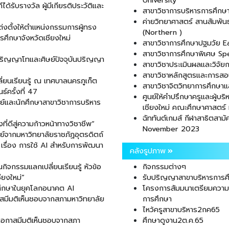
University
้รับรางวัล ผู้มีเกียรติประวัติและ
สาขาวิชาการบริหารการศึกษ
ค่ายวิทยาศาสตร์ สานสัมพันธ
่งตั้งให้ตำแหน่งกรรมการผู้ทรง
(Northern )
รศึกษาจังหวัดเชียงใหม่
สาขาวิชาการศึกษาปฐมวัย E
สาขาวิชาการศึกษาพิเศษ Sp
าปริญญาโทและศิษย์ปัจจุบันปริญญา
สาขาวิชาประเมินผลและวิจั
สาขาวิชาหลักสูตรและการส
่ยนเรียนรู้ ณ เทศบาลนครภูเก็ต
สาขาวิชาจิตวิทยาการศึกษา
์ครั้งที่ 47
ศูนย์ให้คำปรึกษาครูและผู้บ
ย์และนักศึกษาสาขาวิชาการบริหาร
เชียงใหม่ คณะศึกษาศาสตร์ 
ฉัททันต์เกมส์ กีฬาสาธิตส
ี่ดีสู่ความก้าวหน้าทางวิชาชีพ“
November 2023
ย์จากมหาวิทยาลัยราชภัฏอุตรดิตถ์
เรื่อง การใช้ AI สำหรับการพัฒนา
คลังรูปภาพ
ิจกรรมแลกเปลี่ยนเรียนรู้ หัวข้อ
กิจกรรมต่างๆ
ียงใหม่”
รับปริญญาสาขาบริหารการศ
ารศึกษาในยุคโลกอนาคต AI
โครงการสัมมนาเตรียมความพ
สมีมติเห็นชอบจากสภามหาวิทยาลัย
การศึกษา
ไหว้ครูสาขาบริหาร2กค65
โอกาสมีมติเห็นชอบจากสภา
ศึกษาดูงาน2ต.ค.65