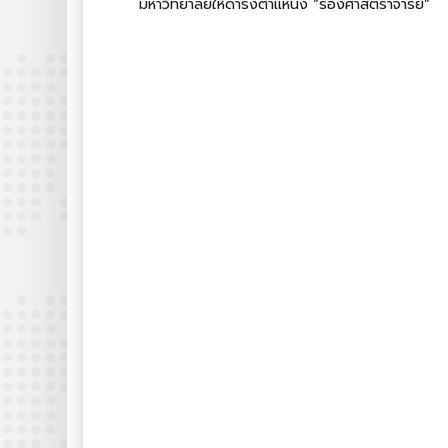
มหาวิทยาลัยให้ดำรงตำแหน่ง “รองศาสตราจารย์”